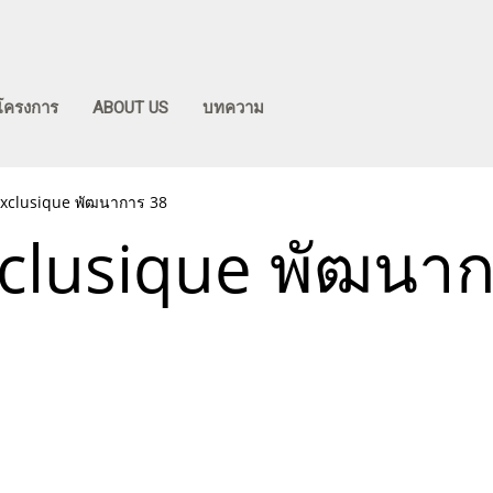
โครงการ
ABOUT US
บทความ
Exclusique พัฒนาการ 38
xclusique พัฒนา