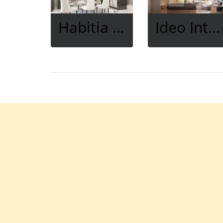
Habitia เทียนทะเล
Ideo Interchange บางซื่อ