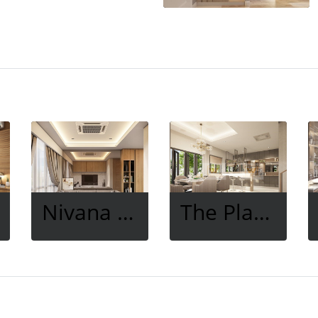
Nivana @Work Kaset Nawamin
The Plant Exclusique พัฒนาการ 38