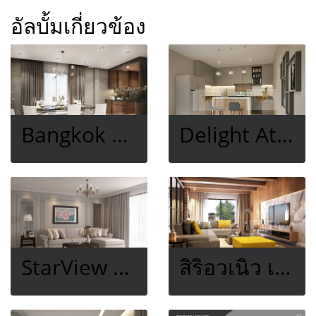
อัลบั้มเกี่ยวข้อง
Bangkok boulevard แจ้งวัฒนะ
Delight Atscene จตุโชติ
StarView Rama3
สิริอวเนิว เพชรเกษม 81